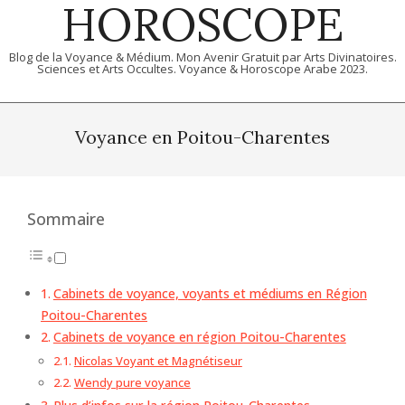
HOROSCOPE
Blog de la Voyance & Médium. Mon Avenir Gratuit par Arts Divinatoires.
Sciences et Arts Occultes. Voyance & Horoscope Arabe 2023.
Primary
Navigation
Voyance en Poitou-Charentes
Menu
Sommaire
Cabinets de voyance, voyants et médiums en Région
Poitou-Charentes
Cabinets de voyance en région Poitou-Charentes
Nicolas Voyant et Magnétiseur
Wendy pure voyance